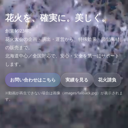
花火を、確実に。美しく。
創業1923年。
花火大会の企画・演出・運営から、特殊効果、節句商材
の販売まで。
北海道中心／全国対応で、安心・安全を第一にサポート
します。
お問い合わせはこちら
実績を見る
花火請負
※動画が再生できない場合は画像（images/fallback.jpg）が表示されま
す。