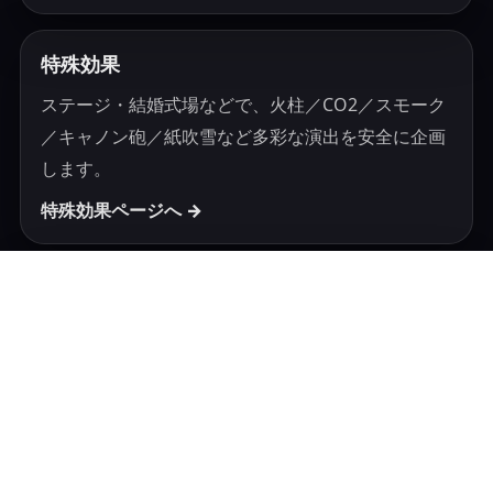
特殊効果
ステージ・結婚式場などで、火柱／CO2／スモーク
／キャノン砲／紙吹雪など多彩な演出を安全に企画
します。
特殊効果ページへ →
鯉のぼり・節句商材
鯉のぼり・吹流し・設置器具などはオンラインショ
ップでご案内しています。
鯉のぼりページへ →
ご相談〜実施まで