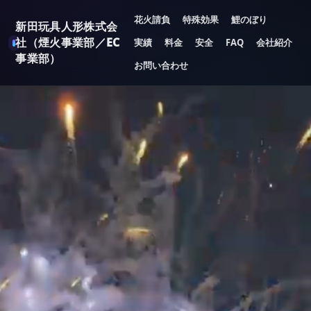
花火請負
特殊効果
鯉のぼり
新田玩具人形株式会
社（煙火事業部／EC
実績
料金
安全
FAQ
会社紹介
事業部）
お問い合わせ