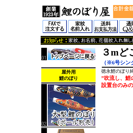
３mど
（※6号シン
徳永鯉のぼり
屋外用
”吹流し、鯉
鯉のぼり
設置台のみ