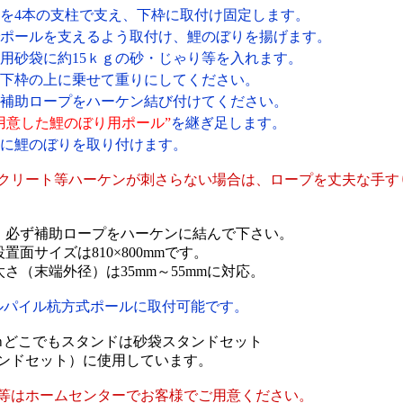
を4本の支柱で支え、下枠に取付け固定します。
ポールを支えるよう取付け、鯉のぼりを揚げます。
用砂袋に約15ｋｇの砂・じゃり等を入れます。
下枠の上に乗せて重りにしてください。
補助ロープをハーケン結び付けてください。
用意した鯉のぼり用ポール”
を継ぎ足します。
に鯉のぼりを取り付けます。
クリート等ハーケンが刺さらない場合は、ロープを丈夫な手す
、必ず補助ロープをハーケンに結んで下さい。
置面サイズは810×800mmです。
さ（末端外径）は35mm～55mmに対応。
ルパイル杭方式ポールに取付可能です。
ｍどこでもスタンドは砂袋スタンドセット
ンドセット）に使用しています。
等はホームセンターでお客様でご用意ください。