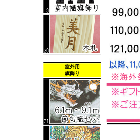
室外用
旗飾り