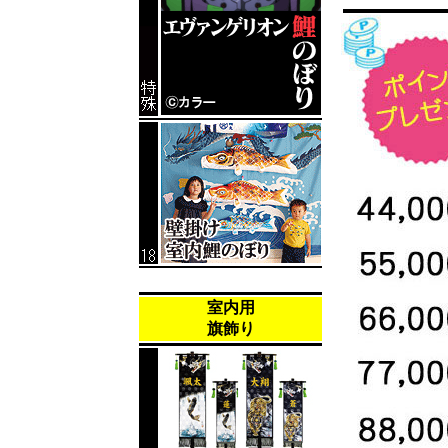
室内用
旗飾り