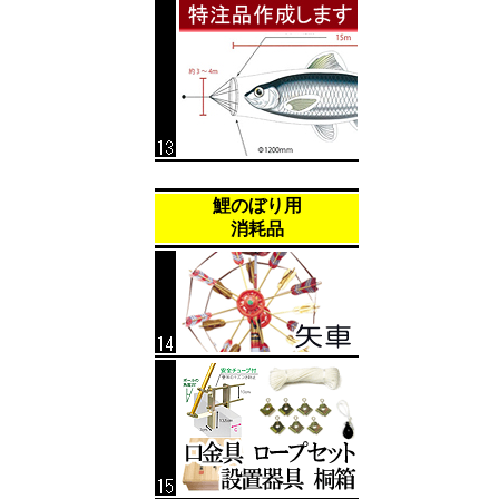
鯉のぼり用
消耗品