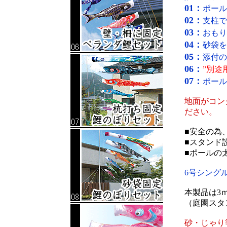
01：
ポール
02：
支柱で
03：
おもり
04：
砂袋を
05：
添付の
06：
”別途
07：
ポール
地面がコン
ださい。
■安全の為
■スタンド設
■ポールの太
6号シング
本製品は3
（庭園スタ
砂・じゃり