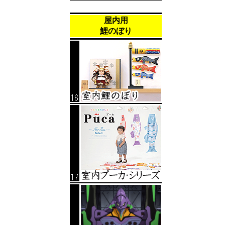
屋内用
鯉のぼり