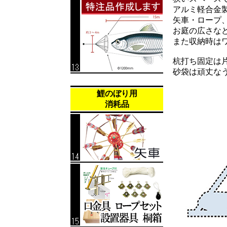
アルミ軽合金
矢車・ロープ
お庭の広さな
また収納時は
杭打ち固定は
砂袋は頑丈な
鯉のぼり用
消耗品