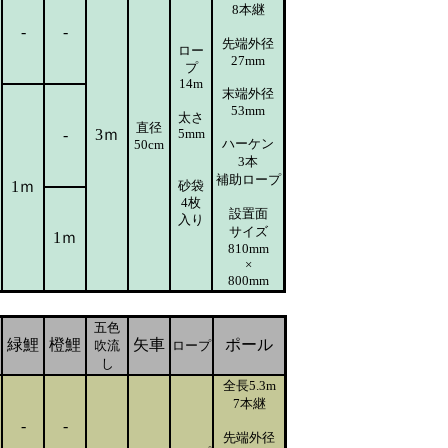
8本継
-
-
先端外径
ロー
27mm
プ
14m
末端外径
53mm
太さ
直径
-
3ｍ
5mm
ハーケン
50cm
3本
補助ロープ
1ｍ
砂袋
4枚
設置面
入り
サイズ
1ｍ
810mm
×
800mm
五色
緑鯉
橙鯉
矢車
ポール
吹流
ロープ
し
全長5.3m
7本継
-
-
先端外径