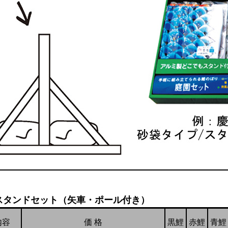
スタンドセット（矢車・ポール付き）
内容
価 格
黒鯉
赤鯉
青鯉