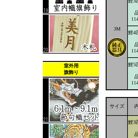
鯉3
11
3M
鯉4
11
鯉5
室外用
旗飾り
11
サイズ
鯉3