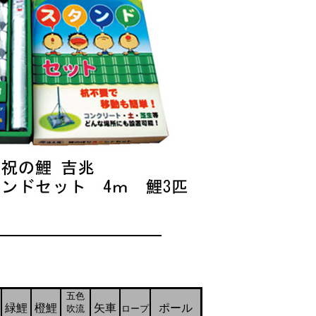
五色
緑鯉
橙鯉
矢車
ポール
吹流
ロープ