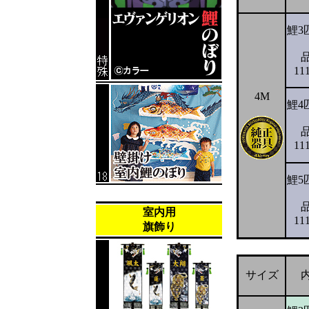
鯉3
11
4M
鯉4
11
鯉5
室内用
11
旗飾り
サイズ