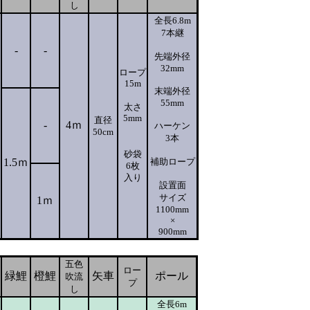
し
全長6.8m
7本継
-
-
先端外径
32mm
ロープ
15m
末端外径
55mm
太さ
5mm
直径
-
4ｍ
ハーケン
50cm
3本
砂袋
1.5ｍ
補助ロープ
6枚
入り
設置面
サイズ
1ｍ
1100mm
×
900mm
五色
ロー
緑鯉
橙鯉
矢車
ポール
吹流
プ
し
全長6m