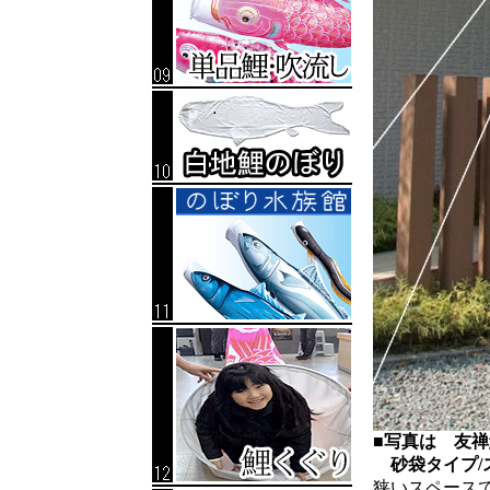
■写真は 友禅
砂袋タイプ/
狭いスペース