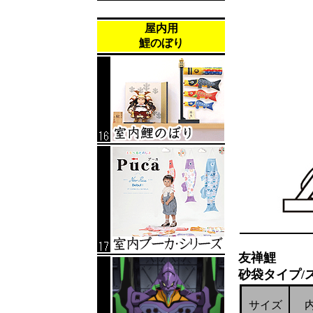
屋内用
鯉のぼり
友禅鯉
砂袋タイプ/
サイズ