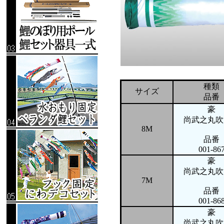
種類
サイズ
品番
豪
尚武之丸吹
8M
品番
001-86
豪
尚武之丸吹
7M
品番
001-86
豪
尚武之丸吹