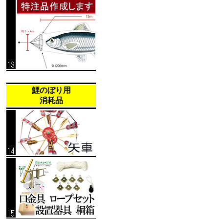
鯉のぼり用
消耗品