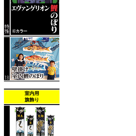
室内用
旗飾り