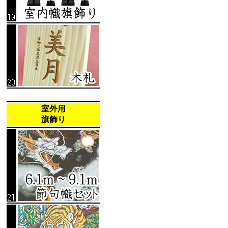
室外用
旗飾り