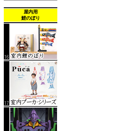
屋内用
鯉のぼり