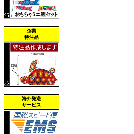
企業
特注品
海外発送
サービス