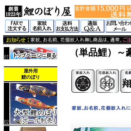
（単品鯉）
～
屋外用
鯉のぼり