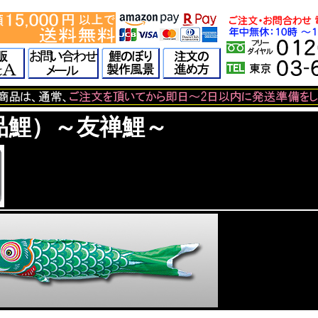
品鯉）
～友禅鯉～