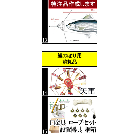
鯉のぼり用
消耗品