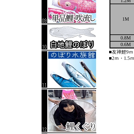
1.2M
1M
0.8M
0.6M
■友禅鯉9
■2ｍ・1