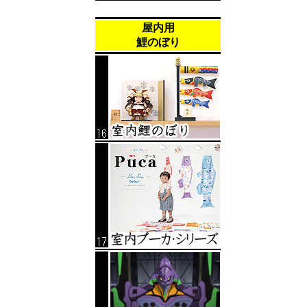
屋内用
鯉のぼり