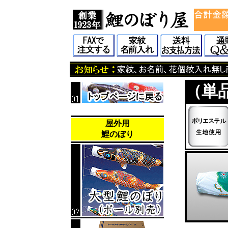
（単
屋外用
鯉のぼり