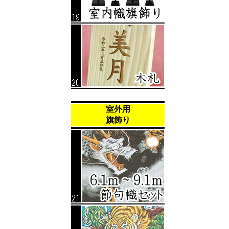
室外用
旗飾り