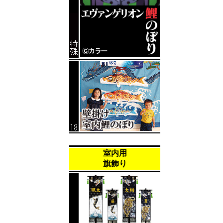
室内用
旗飾り