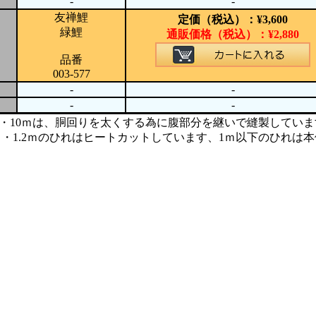
-
-
友禅鯉
定価（税込）：
¥
3,600
緑鯉
通販価格（税込）：
¥
2,880
品番
003-577
-
-
-
-
ｍ・10ｍは、胴回りを太くする為に腹部分を継いで縫製していま
.5ｍ・1.2ｍのひれはヒートカットしています、1ｍ以下のひれ