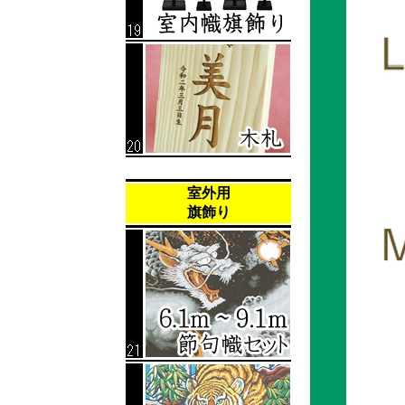
室外用
旗飾り