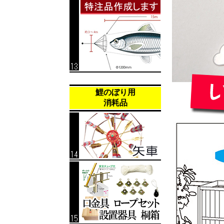
鯉のぼり用
消耗品