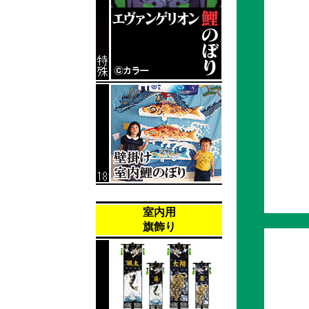
室内用
旗飾り