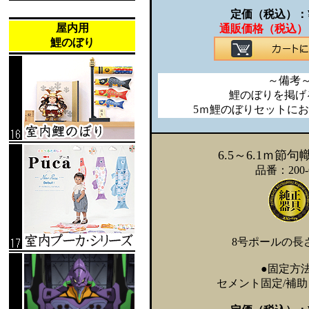
定価（税込）：
屋内用
通販価格（税込）
鯉のぼり
～備考
鯉のぼりを掲げ
5ｍ鯉のぼりセットに
6.5～6.1ｍ節
品番：200-
8号ポールの長さ
●固定方法
セメント固定/補