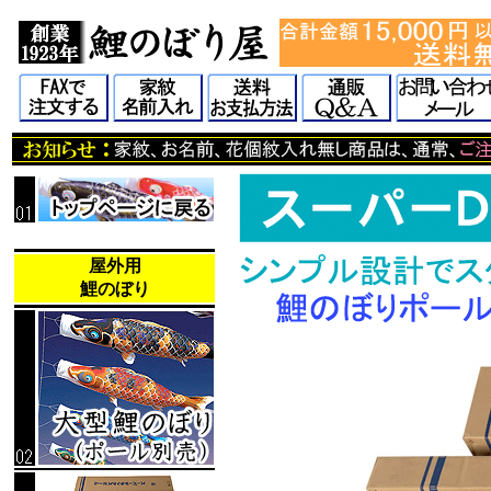
屋外用
鯉のぼり