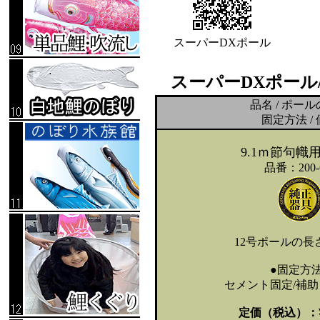
スーパーDXポール
スーパーDXポール
品名 / ポー
固定方法 /
9.1ｍ節句幟
品番：200-
12号ポールの長さ
●固定方法
セメント固定/補
定価（税込）：