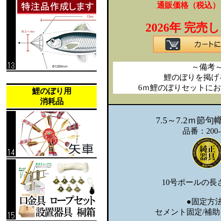
通販価格（税込）
2026年 完
～備考
鯉のぼりを掲げ
6ｍ鯉のぼりセットに
鯉のぼり用
消耗品
7.5～7.2ｍ節
品番：200-
10号ポールの長さ
●固定方法
セメント固定/補