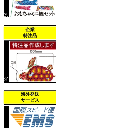
企業
特注品
海外発送
サービス