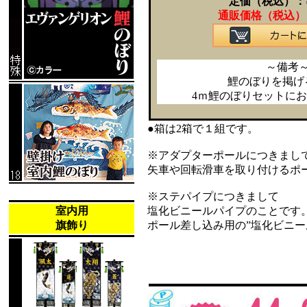
定価（税込）：
通販価格（税込）
～備考
鯉のぼりを掲げ
4ｍ鯉のぼりセットに
●箱は2箱で１組です。
※アダプターポールにつきまし
矢車や回転滑車を取り付けるポ
※ステパイプにつきまして
室内用
塩化ビニールパイプのことです
旗飾り
ポール差し込み用の”塩化ビニー