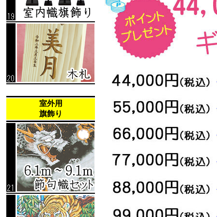
室外用
旗飾り