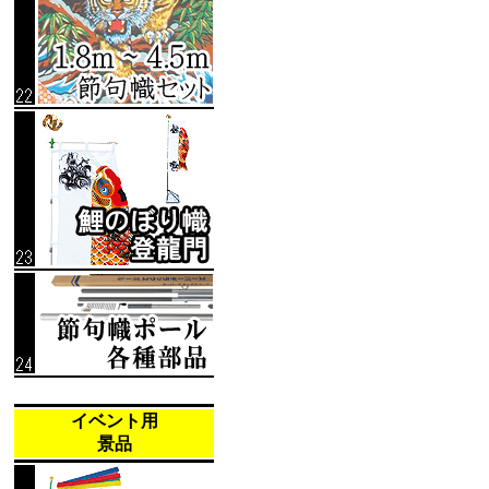
イベント用
景品