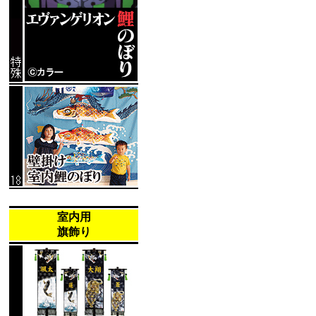
室内用
旗飾り