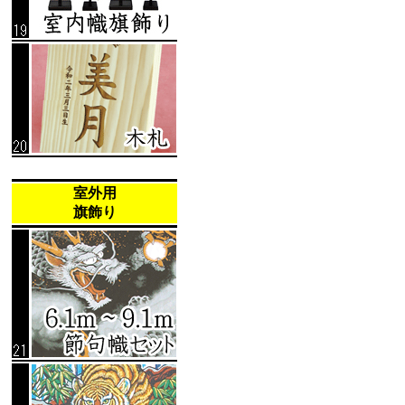
室外用
旗飾り