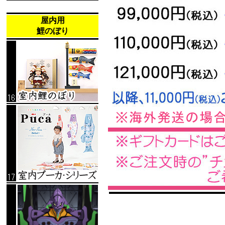
屋内用
鯉のぼり