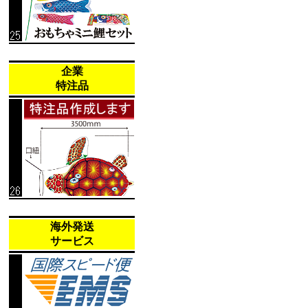
企業
特注品
海外発送
サービス