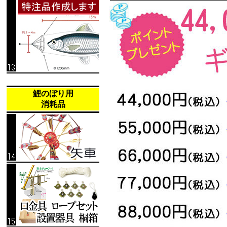
鯉のぼり用
消耗品