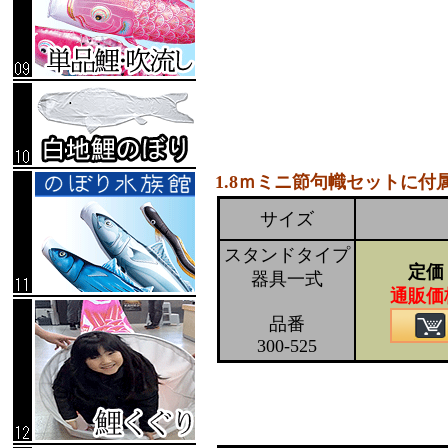
1.8ｍミニ節句幟セットに
サイズ
スタンドタイプ
定価
器具一式
通販価
品番
300-525