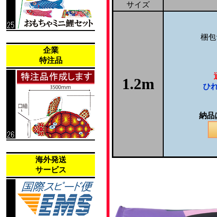
サイズ
梱包
企業
特注品
1.2m
ひ
納品
海外発送
サービス