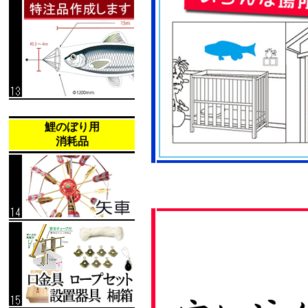
鯉のぼり用
消耗品