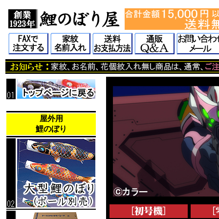
屋外用
鯉のぼり