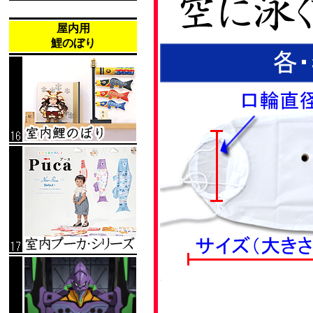
屋内用
鯉のぼり