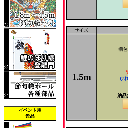
サイズ
梱包
1.5m
ひ
納品
イベント用
景品