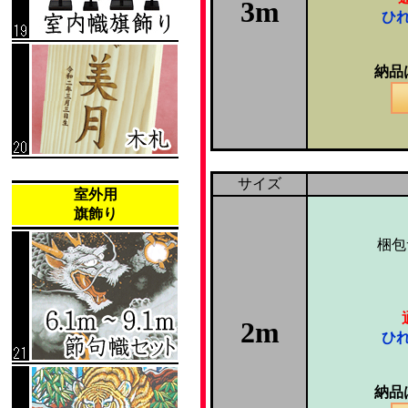
3m
ひ
納品
サイズ
室外用
旗飾り
梱包
2m
ひ
納品