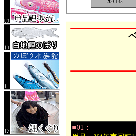
200-133
■01：