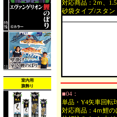
対応商品：2ｍ、1
砂袋タイプ/スタ
室内用
旗飾り
■04：
単品・Y4矢車回転
対応商品：4ｍ鯉