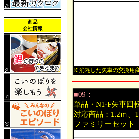
商品
会社情報
※消耗した矢車の交換用
■09：
単品・N1-F矢車回
対応商品：1.2ｍ
ファミリーセット