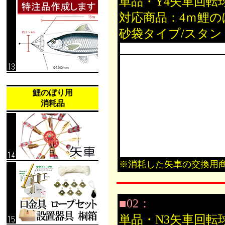
単品・Y4矢車回転
対応商品：4ｍ鯉
砂袋タイプ/スタ
鯉のぼり用
消耗品
※消耗した矢車の交換用
■02：
単品・N3矢車回転