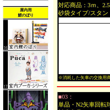
対応商品：3ｍ、2
屋内用
砂袋タイプ/スタ
鯉のぼり
※消耗した矢車の交換用
■03：
単品・N2矢車回転