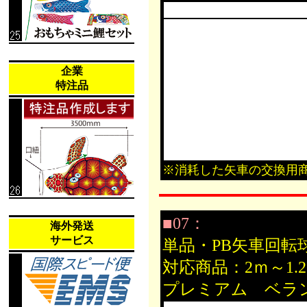
企業
特注品
※消耗した矢車の交換用
■07：
海外発送
サービス
単品・PB矢車回転
対応商品：2ｍ～1
プレミアム ベラ