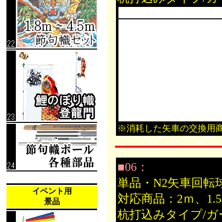
※消耗した矢車の交換用
■06：
単品・N2矢車回転
イベント用
対応商品：2ｍ、1
景品
杭打込みタイプ/