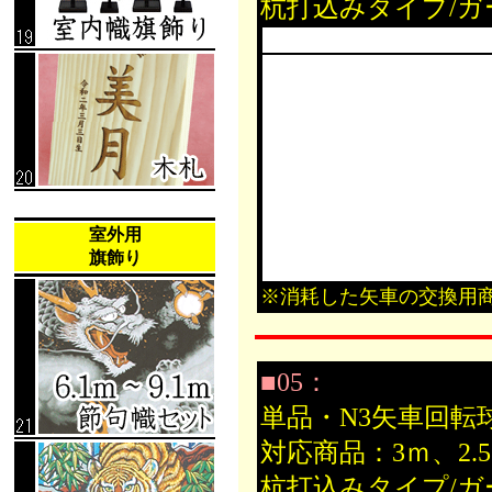
杭打込みタイプ/
室外用
旗飾り
※消耗した矢車の交換用
■05：
単品・N3矢車回転
対応商品：3ｍ、2
杭打込みタイプ/