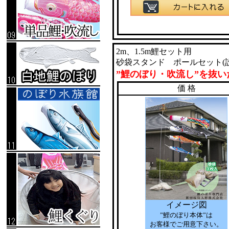
2m、1.5m鯉セット用
砂袋スタンド ポールセット(
”鯉のぼり・吹流し”を抜い
価 格
イメージ図
”鯉のぼり本体”は
お客様でご用意下さい。