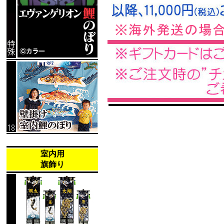
室内用
旗飾り