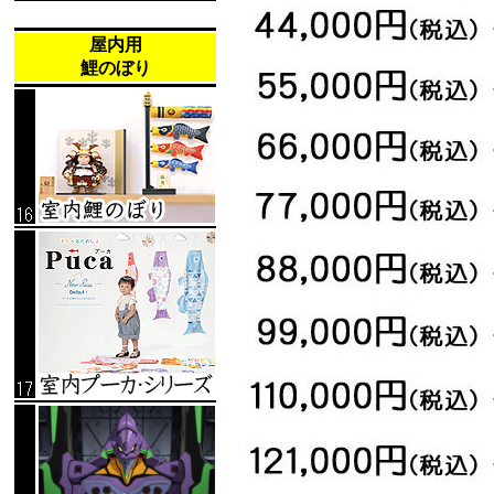
屋内用
鯉のぼり