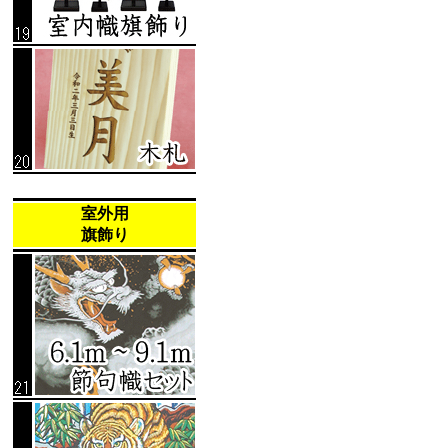
室外用
旗飾り