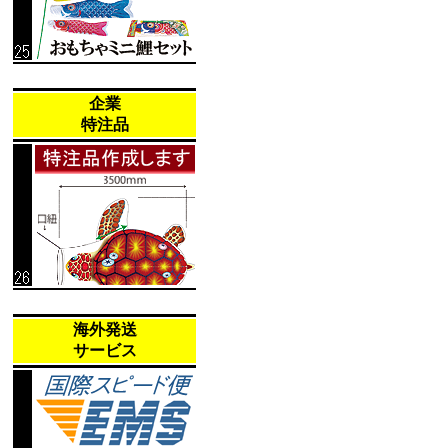
企業
特注品
海外発送
サービス