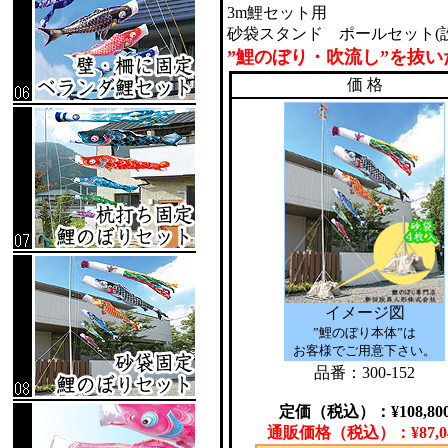
3m鯉セット用
砂袋スタンド ポールセット(
”鯉のぼり・吹流し”を抜い
価 格
イメージ図
”鯉のぼり本体”は
お客様でご用意下さい。
品番：300-152
定価（税込）：
¥
108,80
通販価格（税込）：
¥
87,0