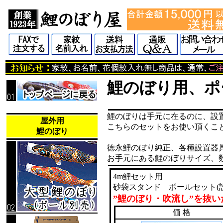
鯉のぼり用、ポ
鯉のぼりは手元に在るのに、設
屋外用
こちらのセットをお使い頂くこ
鯉のぼり
徳永鯉のぼり純正、各種設置器
お手元にある鯉のぼりサイズ、
4m鯉セット用
砂袋スタンド ポールセット(
”鯉のぼり・吹流し”を抜い
価 格