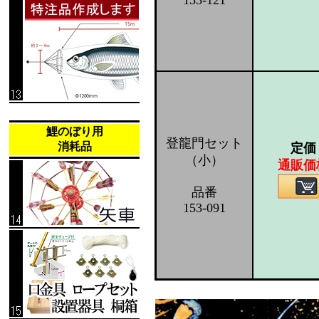
153-121
鯉のぼり用
登龍門セット
消耗品
定価
（小）
通販価
品番
153-091