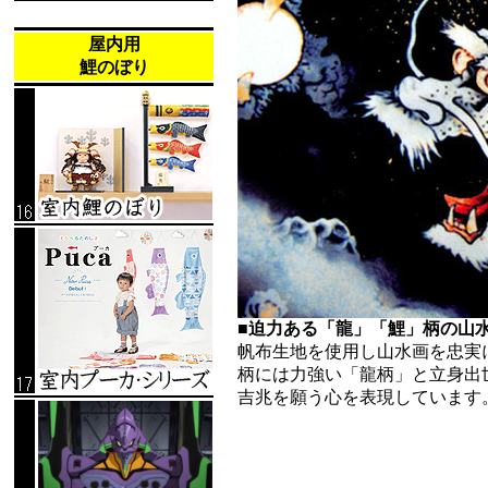
屋内用
鯉のぼり
■迫力ある「龍」「鯉」柄の山
帆布生地を使用し山水画を忠実
柄には力強い「龍柄」と立身出
吉兆を願う心を表現しています