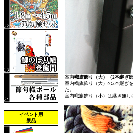
室内幟旗飾り（大）（2本継ぎ
室内幟旗飾り（大）の2本継ぎ
た。
室内幟旗飾り（小）は継ぎ無し
イベント用
景品