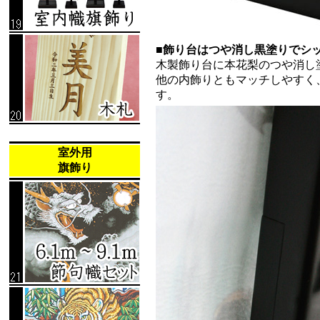
■飾り台はつや消し黒塗りでシ
木製飾り台に本花梨のつや消し
他の内飾りともマッチしやすく
す。
室外用
旗飾り