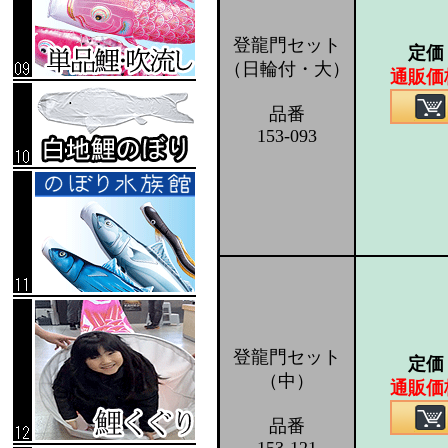
登龍門セット
定価
（日輪付・大）
通販価
品番
153-093
登龍門セット
定価
（中）
通販価
品番