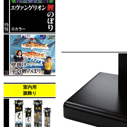
室内用
旗飾り