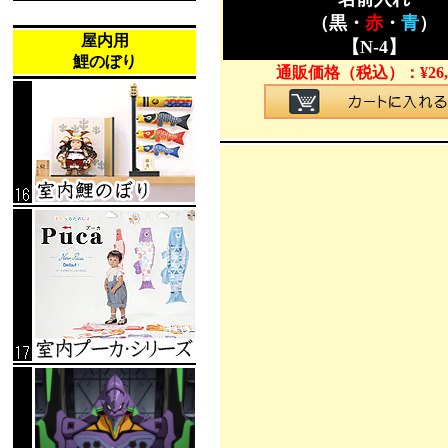
（黒・
赤
・
青
）
屋内用
【N-4】
鯉のぼり
通販価格（税込）：
¥
26