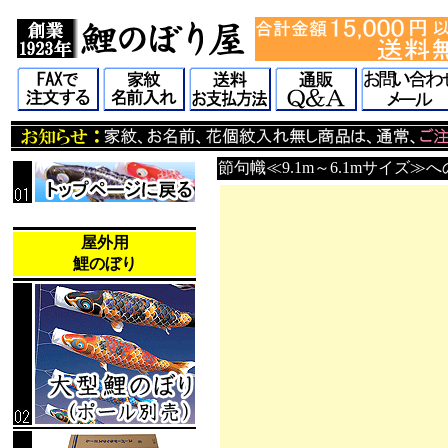
節句幟≪9.1m～6.1mサイズ
屋外用
鯉のぼり