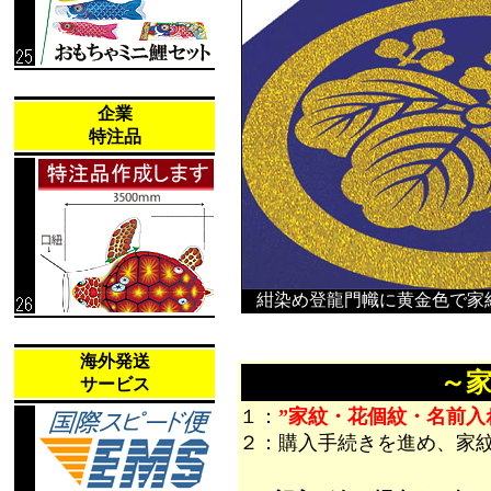
企業
特注品
紺染め登龍門幟に黄金色で家
海外発送
～
サービス
１：
”家紋・花個紋・名前入
２：購入手続きを進め、家