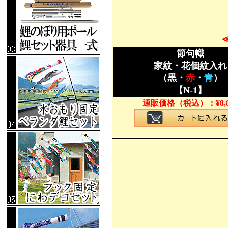
節句幟
家紋・花個紋入れ
（黒・
赤
・
青
）
【N-1】
通販価格（税込）：
¥
8,