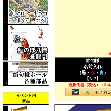
節句幟
名前入れ
（黒・
赤
・
青
）
【N-7】
通販価格（税込）：
¥
14
イベント用
景品