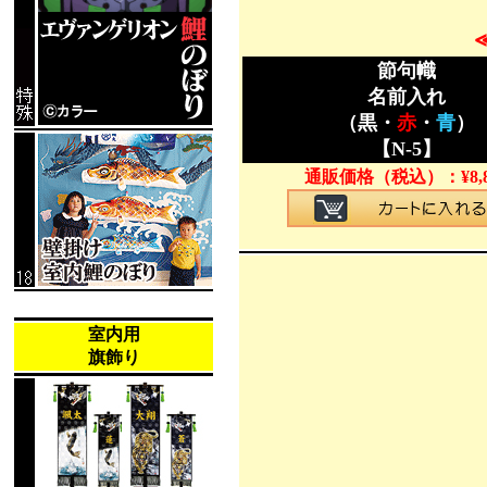
節句幟
名前入れ
（黒・
赤
・
青
）
【N-5】
通販価格（税込）：
¥
8,
室内用
旗飾り