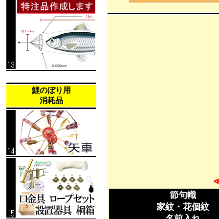
鯉のぼり用
消耗品
節句幟
家紋・花個紋
名前入れ