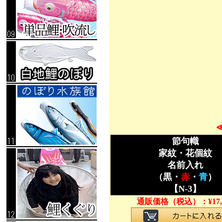
節句幟
家紋・花個紋
名前入れ
（黒・
赤
・
青
）
【N-3】
通販価格（税込）：
¥
17