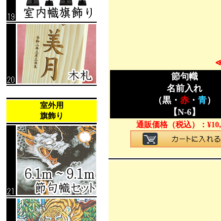
節句幟
名前入れ
（黒・
赤
・
青
）
室外用
【N-6】
旗飾り
通販価格（税込）：
¥
10