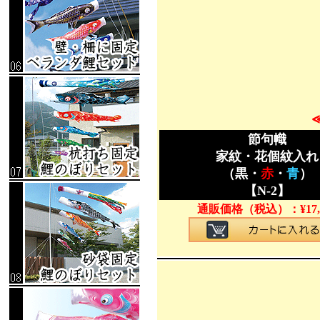
節句幟
家紋・花個紋入れ
（黒・
赤
・
青
）
【N-2】
通販価格（税込）：
¥
17