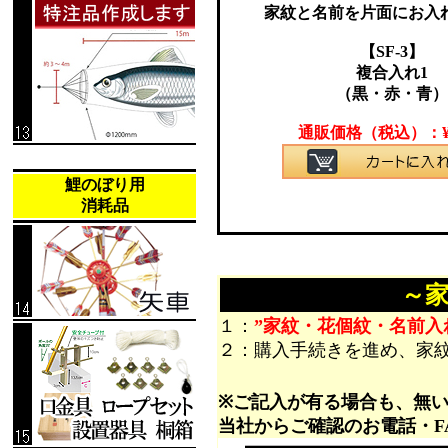
家紋と名前を片面にお入
【SF-3】
複合入れ1
（黒・赤・青）
通販価格（税込）：
鯉のぼり用
消耗品
～
１：
”家紋・花個紋・名前入
２：購入手続きを進め、家
※ご記入が有る場合も、無
当社からご確認のお電話・F