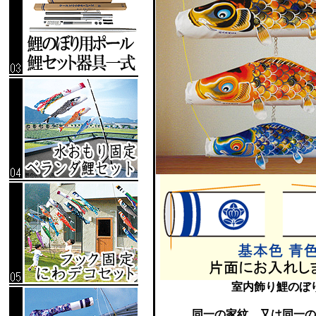
室内飾り鯉のぼ
同一の家紋、又は同一の