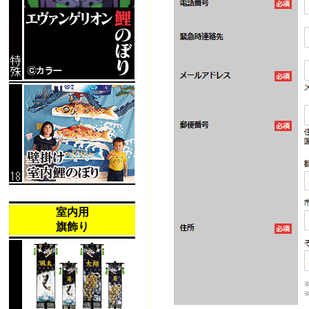
室内用
旗飾り