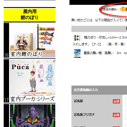
屋内用
鯉のぼり