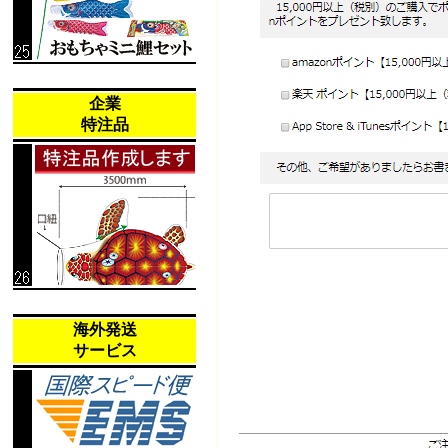
企業
特注品
海外発送
サービス