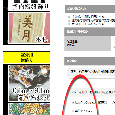
室外用
旗飾り