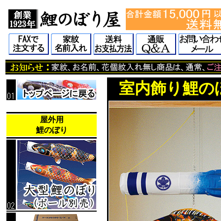
室内飾り鯉の
屋外用
鯉のぼり